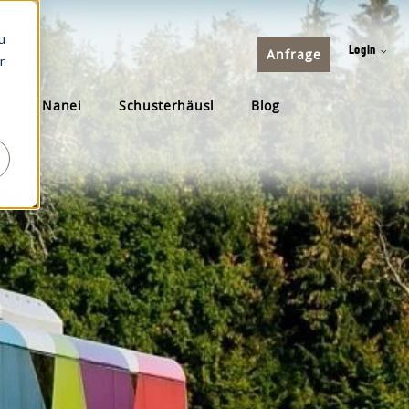
u
Login
Anfrage
r
Käth & Nanei
Schusterhäusl
Blog