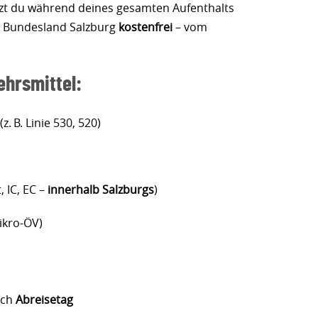
tzt du während deines gesamten Aufenthalts
im Bundesland Salzburg
kostenfrei
– vom
ehrsmittel:
(z. B. Linie 530, 520)
t, IC, EC –
innerhalb Salzburgs
)
ikro-ÖV)
ich
Abreisetag