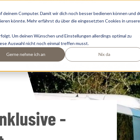
uf deinem Computer. Damit wir dich noch besser bedienen können und d
sieren könnte. Mehr erfährst du über die eingesetzten Cookies in unsere
folgt. Um deinen Wünschen und Einstellungen allerdings optimal zu
ps&Drops
Crystls
Harmls
#hostFLACHAU1
iese Auswahl nicht noch einmal treffen musst.
+43 645723110
Gerne nehme ich an
Nix da
nklusive -