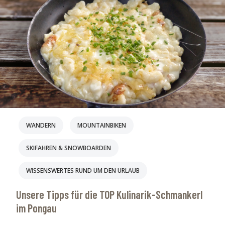
BIKEURLAUB
STEAKHAUS SCHUSTERHÄUSL
ALTERNATIVEN ZUR PISTE
BIKE TESTCENTER
GESUNDHEIT
WINTER
D&D
E-BIKE
EBIKEN
KAETH-NANEI
SKIFAHREN & SNOWBOARDEN
VORBEREITUNG
WANDERN
MOUNTAINBIKEN
SKIFAHREN & SNOWBOARDEN
WISSENSWERTES RUND UM DEN URLAUB
Unsere Tipps für die TOP Kulinarik-Schmankerl
im Pongau