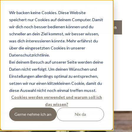
Blog
Wir backen keine Cookies. Diese Website
speichert nur Cookies auf deinem Computer. Damit
wir dich noch besser bedienen können und du
Anfrage
Blog abonnieren
Buchen
schneller an dein Ziel kommst, wir besser wissen,
was dich interessieren könnte. Mehr erfährst du
über die eingesetzten Cookies in unserer
SOMMER
WANDERN
FAMILIE
Datenschutzrichtlinie.
Bei deinem Besuch auf unserer Seite werden deine
HARMLS APARTHOTEL
Daten nicht verfolgt. Um deinen Wünschen und
Einstellungen allerdings optimal zu entsprechen,
WISSENSWERTES RUND UM DEN URLAUB
setzen wir nur einen klitzekleinen Cookie, damit du
diese Auswahl nicht noch einmal treffen musst.
UNTERKUNFT FLACHAU1
MOUNTAINBIKEN
Cookies werden verwendet und warum soll ich
das wissen?
CRYSTLS APARTHOTEL
Gerne nehme ich an
Nix da
ALTERNATIVE ZUM BIKEN
TRENDSPORTARTEN