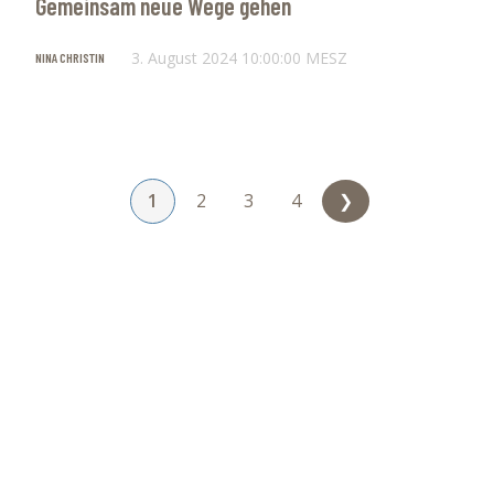
Gemeinsam neue Wege gehen
3. August 2024 10:00:00 MESZ
NINA CHRISTIN
1
2
3
4
❯
So erreichst du uns