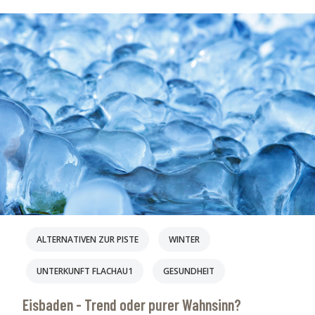
CRYSTLS APARTHOTEL
ALTERNATIVE ZUM BIKEN
TRENDSPORTARTEN
BIKEURLAUB
STEAKHAUS SCHUSTERHÄUSL
ALTERNATIVEN ZUR PISTE
BIKE TESTCENTER
GESUNDHEIT
WINTER
D&D
E-BIKE
EBIKEN
KAETH-NANEI
SKIFAHREN & SNOWBOARDEN
VORBEREITUNG
ALTERNATIVEN ZUR PISTE
WINTER
UNTERKUNFT FLACHAU1
GESUNDHEIT
Eisbaden - Trend oder purer Wahnsinn?