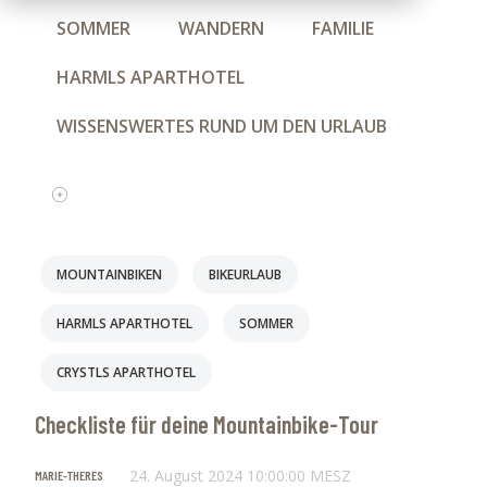
SOMMER
WANDERN
FAMILIE
HARMLS APARTHOTEL
WISSENSWERTES RUND UM DEN URLAUB
UNTERKUNFT FLACHAU1
MOUNTAINBIKEN
CRYSTLS APARTHOTEL
MOUNTAINBIKEN
BIKEURLAUB
ALTERNATIVE ZUM BIKEN
HARMLS APARTHOTEL
SOMMER
TRENDSPORTARTEN
BIKEURLAUB
CRYSTLS APARTHOTEL
STEAKHAUS SCHUSTERHÄUSL
Checkliste für deine Mountainbike-Tour
ALTERNATIVEN ZUR PISTE
24. August 2024 10:00:00 MESZ
MARIE-THERES