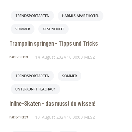
BIKE TESTCENTER
GESUNDHEIT
TRENDSPORTARTEN
HARMLS APARTHOTEL
WINTER
D&D
E-BIKE
EBIKEN
SOMMER
GESUNDHEIT
KAETH-NANEI
Trampolin springen - Tipps und Tricks
SKIFAHREN & SNOWBOARDEN
14. August 2024 10:00:00 MESZ
MARIE-THERES
VORBEREITUNG
TRENDSPORTARTEN
SOMMER
UNTERKUNFT FLACHAU1
Inline-Skaten - das musst du wissen!
10. August 2024 10:00:00 MESZ
MARIE-THERES